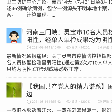
卫生防护中心介绍，曩昔14天（7月31日至8月
述46例确诊病例，包含一例源头不明本地个案
案。 计算显现，...
河南三门峡：灵宝市10名人员
阳性，经单人单检成果均为阴
2021-08-14 18:10:06
阅读（14200）
评论（
最新情况通报痛经：关于灵宝市疫情防控指挥部的
名人员核酸检测呈弱阳性),通过第2次对10人单
果均为阴性,CT检测成果悉数正常。​​​
【我国共产党人的精力谱系】
边
2021-08-14 16:55:42
阅读（12091）
评论（
一身旧衣服透着汗水，一双布鞋满是泥土，很难