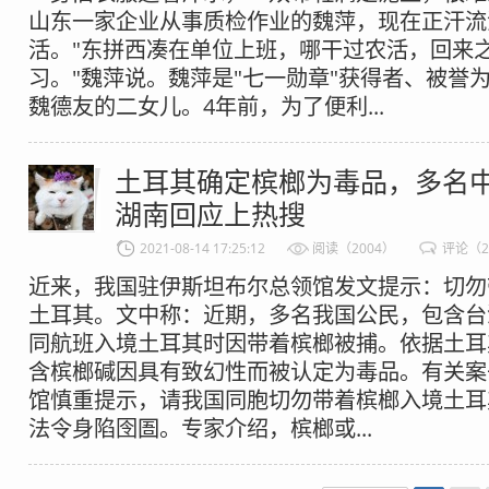
山东一家企业从事质检作业的魏萍，现在正汗流
活。"东拼西凑在单位上班，哪干过农活，回来
习。"魏萍说。魏萍是"七一勋章"获得者、被誉为
魏德友的二女儿。4年前，为了便利...
土耳其确定槟榔为毒品，多名
湖南回应上热搜
2021-08-14 17:25:12
阅读（2004）
评论（
近来，我国驻伊斯坦布尔总领馆发文提示：切勿
土耳其。文中称：近期，多名我国公民，包含台
同航班入境土耳其时因带着槟榔被捕。依据土耳
含槟榔碱因具有致幻性而被认定为毒品。有关案
馆慎重提示，请我国同胞切勿带着槟榔入境土耳
法令身陷囹圄。专家介绍，槟榔或...