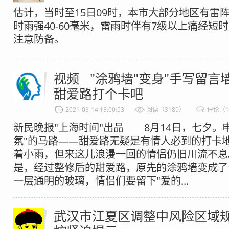
估计，当时至15日09时，本市大部分地区有雷
时雨强40-60毫米，雷雨时伴有7级以上痛经短
注意防备。
视频 "涂鸦墙"变身"手写留言墙
甜爱路打个卡吧
2021-08-14 18:00:53
阅读（3189）
评论（1
新民晚报"上海时间"出品 8月14日，七夕。
氛"的马路——甜爱路无疑是有情人必到的打卡
着小雨，但来这儿浪漫一回的情侣仍旧川流不
是，经过整修后的甜爱路，原先的涂鸦墙变成了
一层通明的玻璃，情侣们要留下"爱的...
武汉市江夏区调整中风险区域规