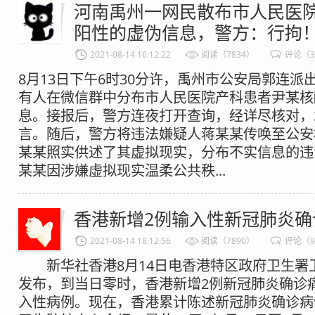
河南禹州一网民散布市人民医
阳性的虚伪信息，警方：行拘
2021-08-14 16:12:22
阅读（7834）
评论（
8月13日下午6时30分许，禹州市公安局郭连派
有人在微信群中分布市人民医院产科患者尹某核
息。接报后，警方连夜打开查询，经详尽核对，
言。随后，警方将违法嫌疑人蒋某某传唤至公安
某某照实供述了其虚拟现实，分布不实信息的违
某某因涉嫌虚拟现实温柔公共秩...
香港新增2例输入性新冠肺炎确
2021-08-14 18:12:56
阅读（7890）
评论（
新华社香港8月14日电香港特区政府卫生署卫
发布，到当日零时，香港新增2例新冠肺炎确诊
入性病例。现在，香港累计陈述新冠肺炎确诊病