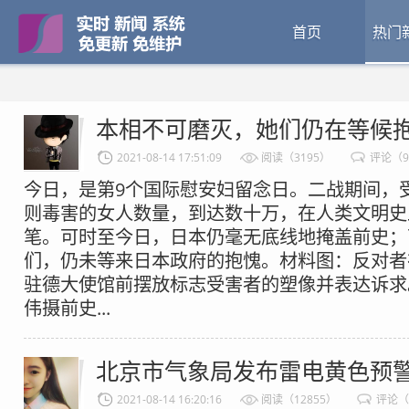
首页
热门
本相不可磨灭，她们仍在等候
2021-08-14 17:51:09
阅读（3195）
评论（
今日，是第9个国际慰安妇留念日。二战期间，受
则毒害的女人数量，到达数十万，在人类文明史
笔。可时至今日，日本仍毫无底线地掩盖前史；
们，仍未等来日本政府的抱愧。材料图：反对者
驻德大使馆前摆放标志受害者的塑像并表达诉求
伟摄前史...
北京市气象局发布雷电黄色预
2021-08-14 16:20:16
阅读（12855）
评论（