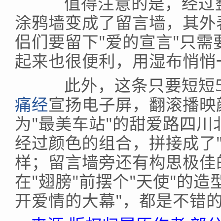
值得注意的是，经过整
涂鸦墙变成了留言墙，其外
侣们要留下"爱的宣言"只
起来也很便利，用湿布悄悄
此外，这条只要短短50
痛经
宣扬电子屏，翻滚播映
为"最美车站"的甜爱路四
经过颜色的组合，拼接成了"LOVE
样；留言墙旁还有构思极佳
在"翅膀"前摆个"天使"的
开爱情的大幕"，都是不错