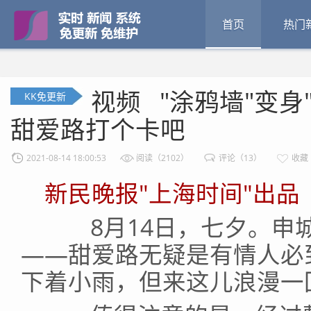
首页
热门
视频 "涂鸦墙"变身
KK免更新
甜爱路打个卡吧
2021-08-14 18:00:53
阅读（2102）
评论（13）
收藏
新民晚报"上海时间"出品
8月14日，七夕。申城
——甜爱路无疑是有情人必
下着小雨，但来这儿浪漫一