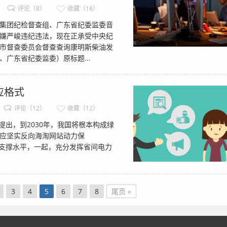
评论（8）
收藏（18）
集团纪检督查组、广东省纪委监委音
嫌严峻违纪违法，现在正承受中央纪
市督查委员会督查查询康明斯柴油发
广东省纪委监委）原标题...
应格式
评论（12）
收藏（12）
出，到2030年，我国将根本构成绿
应坚实反向海淘网站动力保
支撑水平，一起，充分发挥省间电力
3
4
5
6
7
8
尾页 »