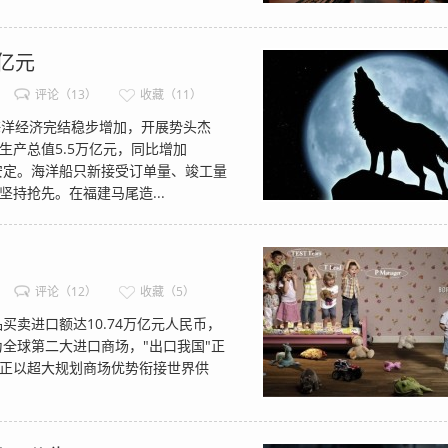
亿元
评论（13）
收藏（11）
洋经济完结稳步增加，开展势头杰
产总值5.5万亿元，同比增加
安定。海洋船只新接受订单量、竣工量
持抢先。在福建马尾造...
评论（12）
收藏（5）
进口额达10.74万亿元人民币，
成为全球第二大进口商场，"出口我国"正
正以超大规划商场优势衔接世界供