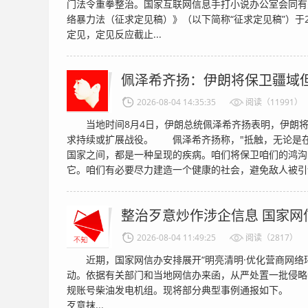
门法令重拳整治。国家互联网信息手打小说办公室会同有
络暴力法（征求定见稿）》（以下简称“征求定见稿”）于2
定见，定见反应截止...
佩泽希齐扬：伊朗将保卫疆域
2026-08-04 14:35:35
阅读（11991）
当地时间8月4日，伊朗总统佩泽希齐扬表明，伊朗将
求持续或扩展战役。 佩泽希齐扬称，"抵触，无论是
国家之间，都是一种呈现的疾病。咱们将保卫咱们的鸿沟
它。咱们有必要尽力建造一个健康的社会，避免敌人被引诱
整治歹意炒作涉企信息 国家网
2026-08-04 11:49:25
阅读（2817）
近期，国家网信办安排展开“明亮清明·优化营商网络环
动。依据有关部门和当地网信办来函，从严处置一批侵略
规账号柴油发电机组。现将部分典型事例通报如下。 1
歹意抹...