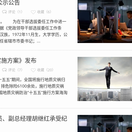
公示公告
评论（1）
收藏（6）
告。 为在干部选拔委任工作中进一
据《党政领导干部选拔委任工作条
，1972年11月生，大学学历，公
省辖市市委书记；...
实施方案》发布
评论（7）
收藏（20）
五五”期间，全国将施行地质灾祸归
排危除险6100余处，施行地质灾祸
地质灾祸防治“十五五”施行方案海淘
员、副总经理胡继红承受纪