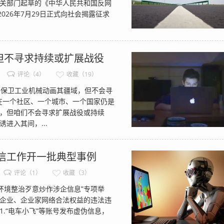
关部门起草的《中华人民共和国反网
026年7月29日正式向社会揭露征求
但不寻求持续或扩展战役
评论（4）
收藏（19）
保卫工业机械动画其疆域，但不会寻
在一个社区、一个城市、一个国家仍是
，但咱们不会寻求扩展战役或持续
进入其间，...
信工作开一批典型事例
评论（1）
收藏（3）
境整治歹意炒作涉企信息”专项举
企业、企业家网络合法权益的违法违
.“电车小飞”等账号发布虚伪信息，