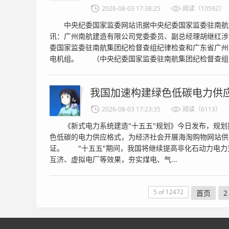
2026-08-03 17:38:25
阅读（10592）
中央纪委国家监委网站讯据中央纪委国家监委驻南航
讯：广州南航建造有限公司党委委员、副总经理胡继红涉
委国家监委驻南航集团纪检督查组纪律检查和广东省广州
电机组。 （中央纪委国家监委驻南航集团纪检督查组、
我国加速构建绿色低碳电力供
2026-08-03 17:23:35
阅读（6113）
《新式电力系统建造"十五五"规划》今日发布，规划提
色低碳的电力供应格式，为经济社会开展海淘购物网站供
证。 "十五五"期间，我国将继续提高非化石动力电力
互济、虚拟电厂等效果，夯实煤电、气...
5 of 12472
首页
2